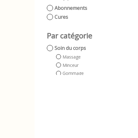
Abonnements
Cures
Par catégorie
Soin du corps
Massage
Minceur
Gommage
Soin du visage
Soins visages
Beauté
Epilation
Beauté des mains
Beauté des pieds