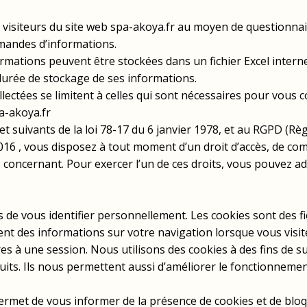
isiteurs du site web spa-akoya.fr au moyen de questionnaire
mandes d’informations.
formations peuvent être stockées dans un fichier Excel inte
a durée de stockage de ses informations.
lectées se limitent à celles qui sont nécessaires pour vous c
a-akoya.fr
t suivants de la loi 78-17 du 6 janvier 1978, et au RGPD (R
6 , vous disposez à tout moment d’un droit d’accès, de commu
oncernant. Pour exercer l’un de ces droits, vous pouvez adr
s de vous identifier personnellement. Les cookies sont des fi
nt des informations sur votre navigation lorsque vous visite
 à une session. Nous utilisons des cookies à des fins de su
duits. Ils nous permettent aussi d’améliorer le fonctionneme
rmet de vous informer de la présence de cookies et de bloq