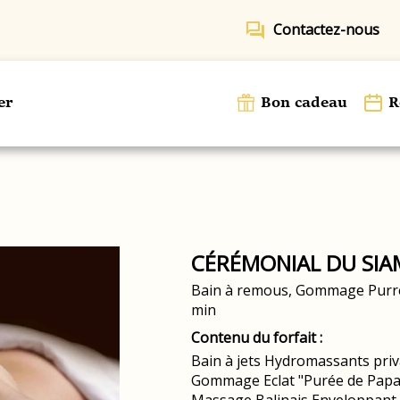
forum
Contactez-nous
er
Bon cadeau
R
CÉRÉMONIAL DU SIA
Bain à remous, Gommage Purré
min
Contenu du forfait :
Bain à jets Hydromassants priva
Gommage Eclat "Purée de Papa