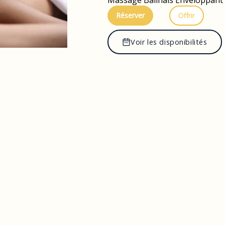
Massage Balinais Enveloppant 
Réserver
Offrir
Voir les disponibilités