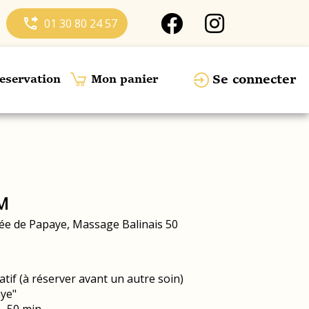
phone_forwarded
01 30 80 24 57
Se connecter
eservation
Mon panier
M
e de Papaye, Massage Balinais 50
tif (à réserver avant un autre soin)
ye"