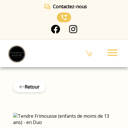
forum
Contactez-nous
phone_forwarded
menu
Retour