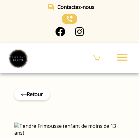
forum
Contactez-nous
phone_forwarded
menu
Retour