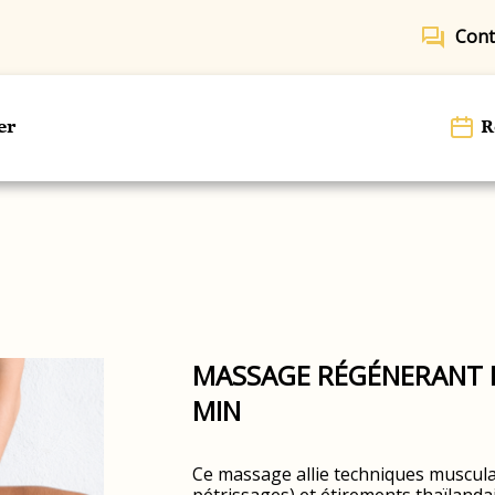
forum
Cont
er
R
MASSAGE RÉGÉNERANT D
MIN
Ce massage allie techniques muscula