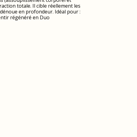
is (assouplissement corporel et
ction totale. Il cible réellement les
 dénoue en profondeur. Idéal pour :
sentir régénéré en Duo