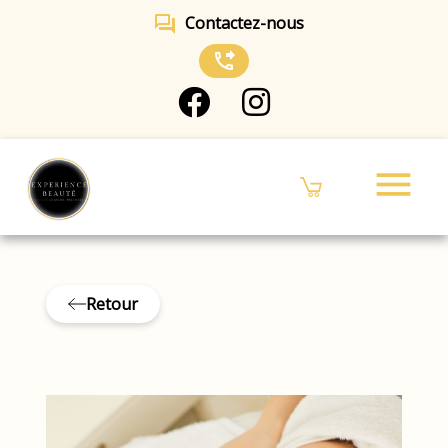
forum
Contactez-nous
phone_forwarded
menu
Retour