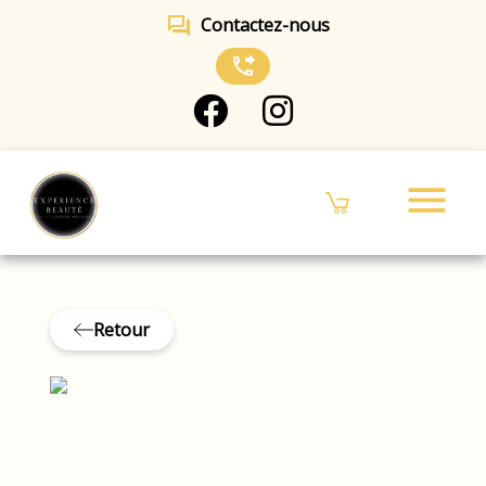
forum
Contactez-nous
phone_forwarded
menu
Retour