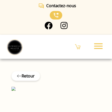
forum
Contactez-nous
phone_forwarded
menu
Retour