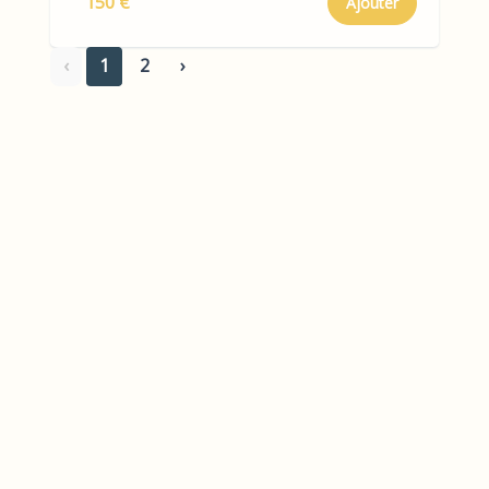
150 €
Ajouter
‹
1
2
›