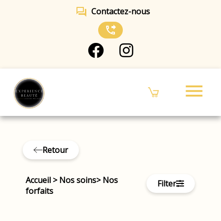
forum
Contactez-nous
phone_forwarded
menu
Retour
Accueil
>
Nos soins
>
Nos
Filter
forfaits