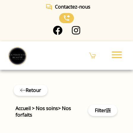
forum
Contactez-nous
phone_forwarded
menu
Retour
Accueil
>
Nos soins
>
Nos
Filter
forfaits