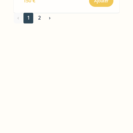
150 €
Ajouter
‹
1
2
›