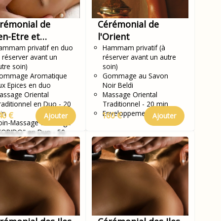
rémonial de
Cérémonial de
en-Etre et
l'Orient
rénité en Duo
ammam privatif en duo
Hammam privatif (à
à réserver avant un
réserver avant un autre
utre soin)
soin)
ommage Aromatique
Gommage au Savon
ux Epices en duo
Noir Beldi
assage Oriental
Massage Oriental
raditionnel en Duo - 20
Traditionnel - 20 min
in
Enveloppement Rassoul
40 €
160 €
Ajouter
Ajouter
oin-Massage du Visage
KOBIDO" en Duo - 50
in
assage Délassant des
ambes en Duo