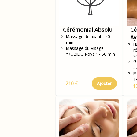
Cérémonial Absolu
Cé
Massage Relaxant - 50
Ay
min
H
Massage du Visage
r
"KOBIDO Royal" - 50 min
s
G
a
M
T
210 €
Ajouter
1