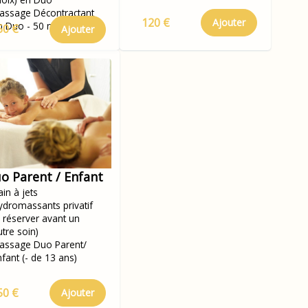
assage Décontractant
120 €
Ajouter
n Duo - 50 min
50 €
Ajouter
o Parent / Enfant
in à jets
ydromassants privatif
à réserver avant un
utre soin)
assage Duo Parent/
nfant (- de 13 ans)
50 €
Ajouter