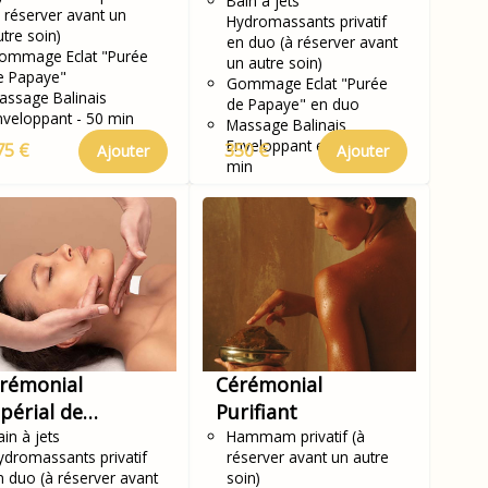
Bain à jets
à réserver avant un
Hydromassants privatif
utre soin)
en duo (à réserver avant
ommage Eclat "Purée
un autre soin)
e Papaye"
Gommage Eclat "Purée
assage Balinais
de Papaye" en duo
nveloppant - 50 min
Massage Balinais
Enveloppant en Duo - 50
75 €
350 €
Ajouter
Ajouter
min
rémonial
Cérémonial
périal de
Purifiant
unesse KOBIDO
in à jets
Hammam privatif (à
ydromassants privatif
réserver avant un autre
 duo
n duo (à réserver avant
soin)