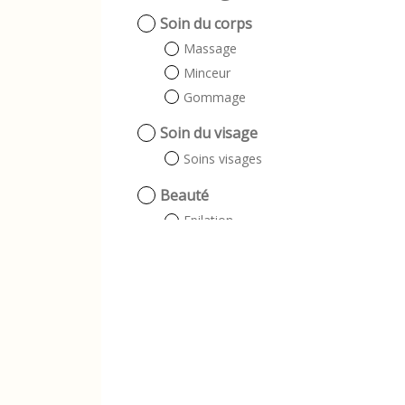
Soin du corps
Massage
Minceur
Gommage
Soin du visage
Soins visages
Beauté
Epilation
Beauté des mains
Beauté des pieds
Beauté des ongles
Beauté du regard
Epilation Homme
Epilation Femme
Manucure