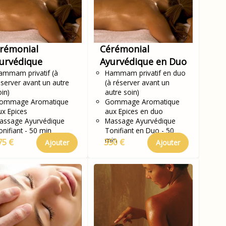
rémonial
Cérémonial
urvédique
Ayurvédique en Duo
ammam privatif (à
Hammam privatif en duo
éserver avant un autre
(à réserver avant un
oin)
autre soin)
ommage Aromatique
Gommage Aromatique
ux Epices
aux Epices en duo
assage Ayurvédique
Massage Ayurvédique
onifiant - 50 min
Tonifiant en Duo - 50
min
75 €
350 €
Ajouter
Ajouter