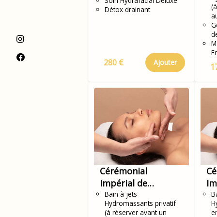
Soin Hydrafacial Deluxe
(
Détox drainant
a
G
d
M
E
280 €
Ajouter
1
Cérémonial
Cé
Impérial de
Im
jeunesse KOBIDO
Bain à jets
je
Ba
Hydromassants privatif
H
en
(à réserver avant un
e