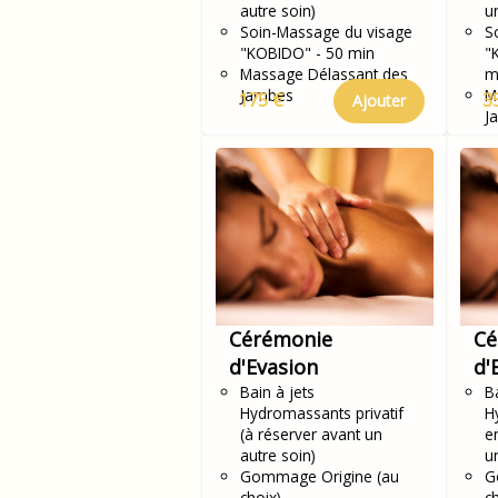
autre soin)
u
Soin-Massage du visage
S
"KOBIDO" - 50 min
"
Massage Délassant des
m
Jambes
M
175 €
3
Ajouter
J
Cérémonie
Cé
d'Evasion
d'
Bain à jets
Ba
Hydromassants privatif
H
(à réserver avant un
e
autre soin)
u
Gommage Origine (au
G
choix)
c