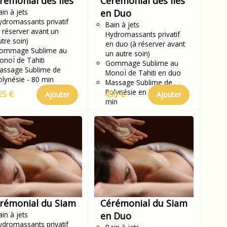
rémonial des Iles
Cérémonial des Iles
in à jets
en Duo
ydromassants privatif
Bain à jets
à réserver avant un
Hydromassants privatif
utre soin)
en duo (à réserver avant
ommage Sublime au
un autre soin)
onoÏ de Tahiti
Gommage Sublime au
assage Sublime de
MonoÏ de Tahiti en duo
olynésie - 80 min
Massage Sublime de
Polynésie en Duo - 80
25 €
450 €
Ajouter
Ajouter
min
rémonial du Siam
Cérémonial du Siam
in à jets
en Duo
ydromassants privatif