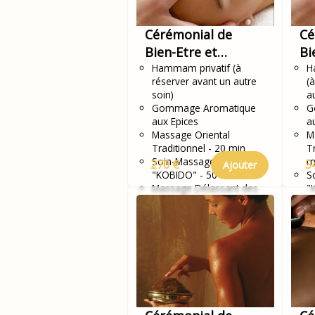
Cérémonial de
Cé
Bien-Etre et
Bi
Sérénité
Hammam privatif (à
Sé
H
réserver avant un autre
(
soin)
a
Gommage Aromatique
G
aux Epices
a
Massage Oriental
M
Traditionnel - 20 min
T
Soin-Massage du visage
m
270 €
5
Ajouter
"KOBIDO" - 50 min
S
Massage Délassant des
"
Jambes
m
M
J