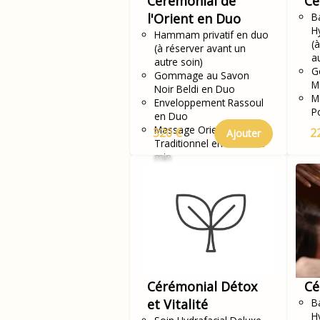
Cérémonial de
Cé
l'Orient en Duo
Ba
H
Hammam privatif en duo
(
(à réserver avant un
a
autre soin)
G
Gommage au Savon
M
Noir Beldi en Duo
M
Enveloppement Rassoul
P
en Duo
Massage Oriental
320 €
2
Ajouter
Traditionnel en Duo - 20
min
Cérémonial Détox
Cé
et Vitalité
Ba
H