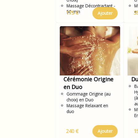
Massage Décontractant -
M
50 min
e
175 €
3
Ajouter
Cérémonie Origine
Du
en Duo
Ba
H
Gommage Origine (au
(
choix) en Duo
a
Massage Relaxant en
M
duo
E
240 €
1
Ajouter