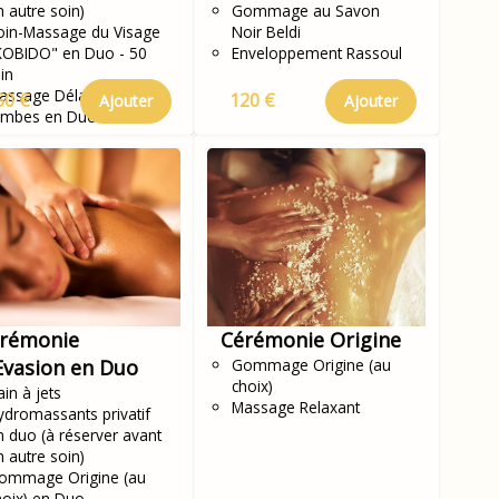
n autre soin)
Gommage au Savon
oin-Massage du Visage
Noir Beldi
KOBIDO" en Duo - 50
Enveloppement Rassoul
in
assage Délassant des
50 €
120 €
Ajouter
Ajouter
ambes en Duo
rémonie
Cérémonie Origine
Evasion en Duo
Gommage Origine (au
choix)
in à jets
Massage Relaxant
ydromassants privatif
n duo (à réserver avant
n autre soin)
ommage Origine (au
hoix) en Duo