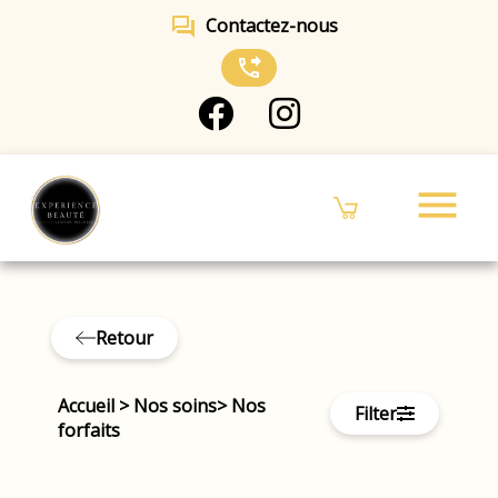
forum
Contactez-nous
phone_forwarded
menu
Retour
Accueil
>
Nos soins
>
Nos
Filter
forfaits