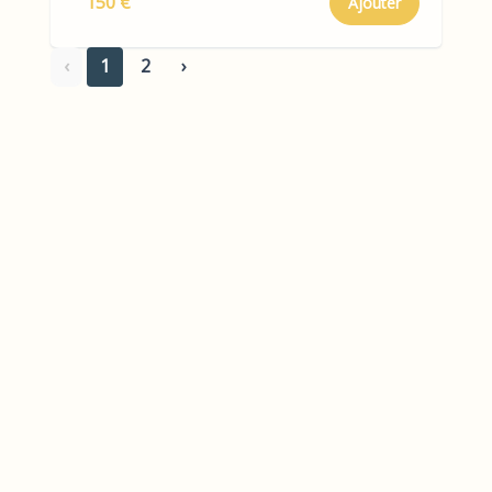
150 €
Ajouter
‹
1
2
›