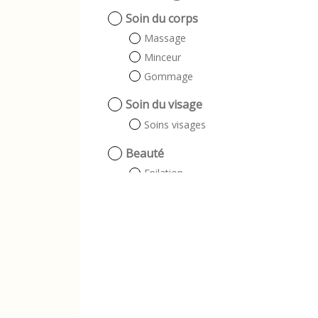
Soin du corps
Massage
Minceur
Gommage
Soin du visage
Soins visages
Beauté
Epilation
Beauté des mains
Beauté des pieds
Beauté des ongles
Beauté du regard
Epilation Homme
Epilation Femme
Manucure