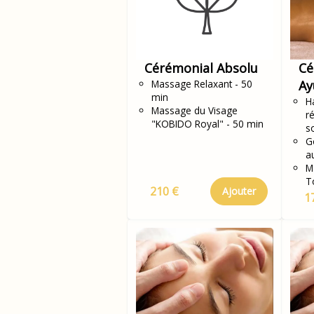
Cérémonial Absolu
Cé
Massage Relaxant - 50
Ay
min
H
Massage du Visage
r
"KOBIDO Royal" - 50 min
s
G
a
M
T
210 €
Ajouter
1