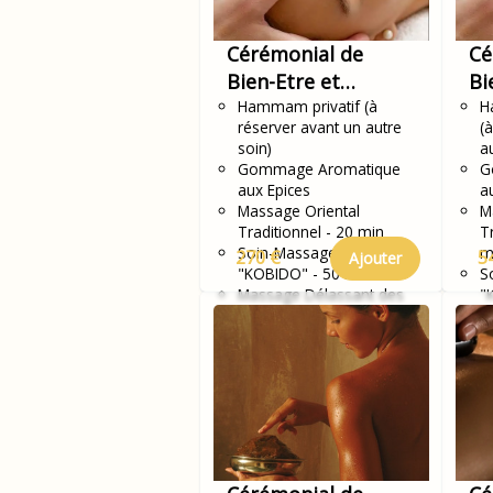
Cérémonial de
Cé
Bien-Etre et
Bi
Sérénité
Hammam privatif (à
Sé
H
réserver avant un autre
(
soin)
a
Gommage Aromatique
G
aux Epices
a
Massage Oriental
M
Traditionnel - 20 min
T
Soin-Massage du visage
m
270 €
5
Ajouter
"KOBIDO" - 50 min
S
Massage Délassant des
"
Jambes
m
M
J