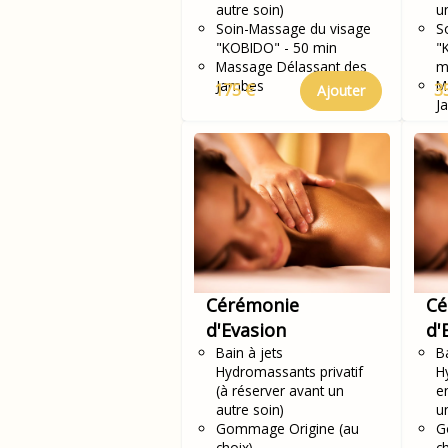
autre soin)
u
Soin-Massage du visage
S
"KOBIDO" - 50 min
"
Massage Délassant des
m
Jambes
M
175 €
3
Ajouter
J
Cérémonie
Cé
d'Evasion
d'
Bain à jets
Ba
Hydromassants privatif
H
(à réserver avant un
e
autre soin)
u
Gommage Origine (au
G
choix)
c