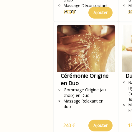
Massage Décontractant -
M
50 min
e
175 €
3
Ajouter
Cérémonie Origine
Du
en Duo
Ba
H
Gommage Origine (au
(
choix) en Duo
a
Massage Relaxant en
M
duo
E
240 €
1
Ajouter