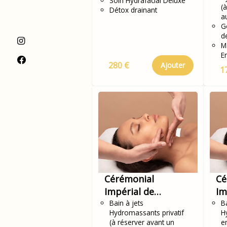
Soin Hydrafacial Deluxe
(
Détox drainant
a
G
d
M
E
280 €
Ajouter
1
Cérémonial
Cé
Impérial de
Im
jeunesse KOBIDO
Bain à jets
je
Ba
Hydromassants privatif
H
en
(à réserver avant un
e