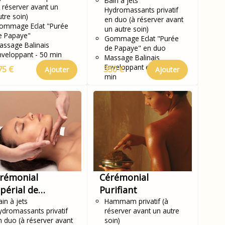
Bain à jets
à réserver avant un
Hydromassants privatif
utre soin)
en duo (à réserver avant
ommage Eclat "Purée
un autre soin)
e Papaye"
Gommage Eclat "Purée
assage Balinais
de Papaye" en duo
nveloppant - 50 min
Massage Balinais
Enveloppant en Duo - 50
75 €
350 €
Ajouter
Ajouter
min
rémonial
Cérémonial
périal de
Purifiant
unesse KOBIDO
in à jets
Hammam privatif (à
ydromassants privatif
réserver avant un autre
 duo
n duo (à réserver avant
soin)