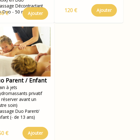
assage Décontractant
120 €
Ajouter
n Duo - 50 min
50 €
Ajouter
o Parent / Enfant
in à jets
ydromassants privatif
à réserver avant un
utre soin)
assage Duo Parent/
nfant (- de 13 ans)
50 €
Ajouter