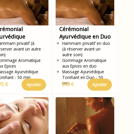
rémonial
Cérémonial
urvédique
Ayurvédique en Duo
ammam privatif (à
Hammam privatif en duo
éserver avant un autre
(à réserver avant un
oin)
autre soin)
ommage Aromatique
Gommage Aromatique
ux Epices
aux Epices en duo
assage Ayurvédique
Massage Ayurvédique
onifiant - 50 min
Tonifiant en Duo - 50
min
75 €
350 €
Ajouter
Ajouter