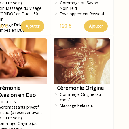
n autre soin)
Gommage au Savon
oin-Massage du Visage
Noir Beldi
KOBIDO" en Duo - 50
Enveloppement Rassoul
in
assage Délassant des
50 €
120 €
Ajouter
Ajouter
ambes en Duo
rémonie
Cérémonie Origine
Evasion en Duo
Gommage Origine (au
choix)
in à jets
Massage Relaxant
ydromassants privatif
n duo (à réserver avant
n autre soin)
ommage Origine (au
hoix) en Duo