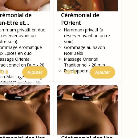
rémonial de
Cérémonial de
en-Etre et
l'Orient
rénité en Duo
ammam privatif en duo
Hammam privatif (à
à réserver avant un
réserver avant un autre
utre soin)
soin)
ommage Aromatique
Gommage au Savon
ux Epices en duo
Noir Beldi
assage Oriental
Massage Oriental
raditionnel en Duo - 20
Traditionnel - 20 min
in
Enveloppement Rassoul
40 €
160 €
Ajouter
Ajouter
oin-Massage du Visage
KOBIDO" en Duo - 50
in
assage Délassant des
ambes en Duo