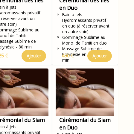
rémonial des Iles
Cérémonial des Iles
in à jets
en Duo
ydromassants privatif
Bain à jets
à réserver avant un
Hydromassants privatif
utre soin)
en duo (à réserver avant
ommage Sublime au
un autre soin)
onoÏ de Tahiti
Gommage Sublime au
assage Sublime de
MonoÏ de Tahiti en duo
olynésie - 80 min
Massage Sublime de
Polynésie en Duo - 80
25 €
450 €
Ajouter
Ajouter
min
rémonial du Siam
Cérémonial du Siam
in à jets
en Duo
ydromassants privatif