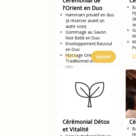
Cérémonial de
Cé
l'Orient en Duo
Ba
H
Hammam privatif en duo
(
(à réserver avant un
a
autre soin)
G
Gommage au Savon
M
Noir Beldi en Duo
M
Enveloppement Rassoul
P
en Duo
Massage Oriental
320 €
2
Ajouter
Traditionnel en Duo - 20
min
Cérémonial Détox
Cé
et Vitalité
Ba
H