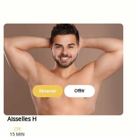
Offrir
Réserver
Aisselles H
25€
15 MIN