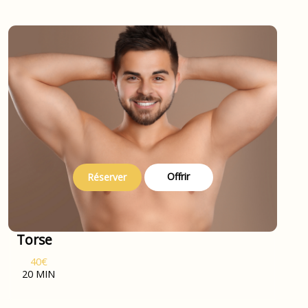
Offrir
Réserver
Torse
40€
20 MIN