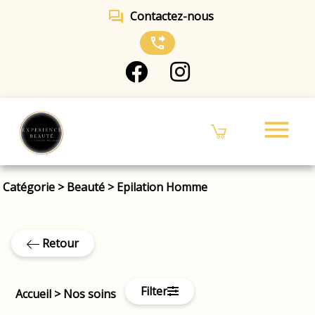
forum
Contactez-nous
phone_forwarded
menu
Catégorie
>
Beauté
>
Epilation Homme
Retour
Filter
Accueil
>
Nos soins