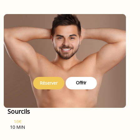
Offrir
Réserver
Sourcils
16€
10 MIN