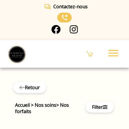
forum
Contactez-nous
phone_forwarded
menu
Retour
Accueil
>
Nos soins
>
Nos
Filter
forfaits