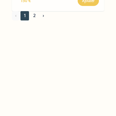
150 €
Ajouter
‹
1
2
›