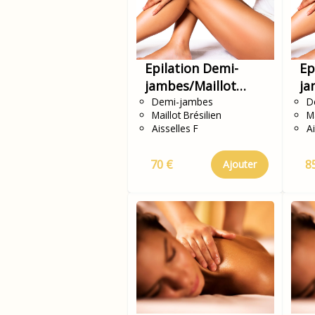
Epilation Demi-
Ep
jambes/Maillot
ja
Brésilien/Aisselles
Demi-jambes
in
D
Maillot Brésilien
Ma
Aisselles F
Ai
70 €
8
Ajouter