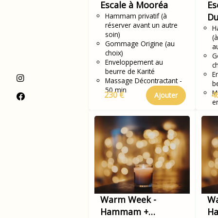
Escale à Mooréa
Es
Hammam privatif (à
D
réserver avant un autre
H
soin)
(
Gommage Origine (au
a
choix)
G
Enveloppement au
c
beurre de Karité
E
Massage Décontractant -
b
50 min
M
230 €
4
Ajouter
e
Warm Week -
Wa
Hammam +
H