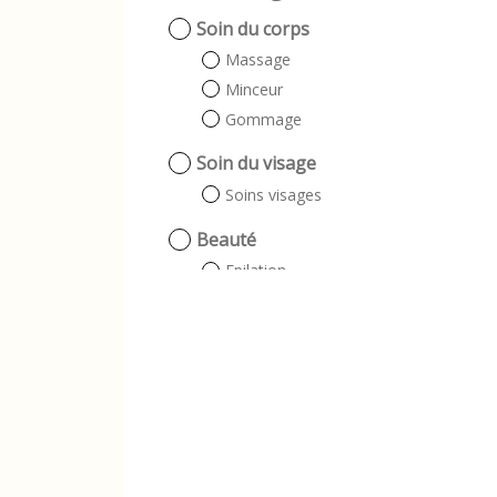
Soin du corps
Massage
Minceur
Gommage
Soin du visage
Soins visages
Beauté
Epilation
Beauté des mains
Beauté des pieds
Beauté des ongles
Beauté du regard
Epilation Homme
Epilation Femme
Manucure