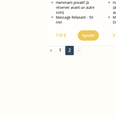
Massage au choix
Hammam privatif (à
Ma
H
réserver avant un autre
(
50 min en solo
80
soin)
a
Massage Relaxant - 50
M
min
D
119 €
3
Ajouter
‹
1
2
›