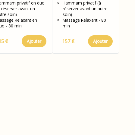
ssage au choix
ammam privatif en duo
Massage au choix
Hammam privatif (à
à réserver avant un
réserver avant un autre
 min en Duo
80 min en solo
utre soin)
soin)
assage Relaxant en
Massage Relaxant - 80
uo - 80 min
min
15 €
157 €
Ajouter
Ajouter