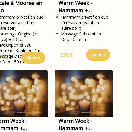
cale à Mooréa en
Warm Week -
uo
Hammam +
ammam privatif en duo
Massage au choix
Hammam privatif en duo
à réserver avant un
(à réserver avant un
50 min en Duo
utre soin)
autre soin)
ommage Origine (au
Massage Relaxant en
hoix) en Duo
Duo - 50 min
nveloppement au
eurre de Karité en Duo
238 €
Ajouter
assage Décontractant
60 €
Ajouter
n Duo - 50 min
rm Week -
Warm Week -
ammam +
Hammam +