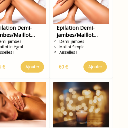
ilation Demi-
Epilation Demi-
mbes/Maillot
jambes/Maillot
tégral/Aisselles
emi-jambes
simple/Aisselles
Demi-jambes
illot Intégral
Maillot Simple
sselles F
Aisselles F
5 €
60 €
Ajouter
Ajouter