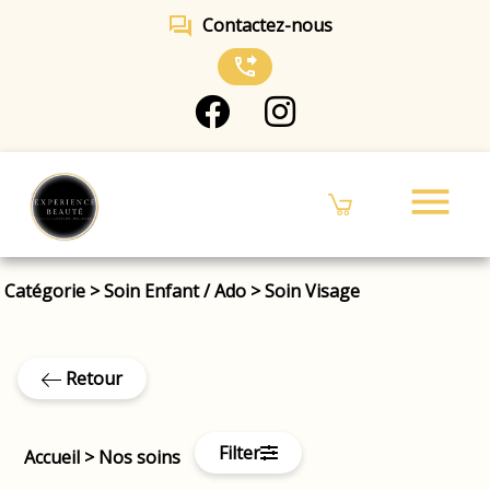
forum
Contactez-nous
phone_forwarded
menu
Catégorie
>
Soin Enfant / Ado
>
Soin Visage
Retour
Filter
Accueil
>
Nos soins